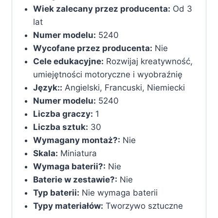
Wiek zalecany przez producenta:
‎Od 3
lat
Numer modelu:
‎5240
Wycofane przez producenta:
‎Nie
Cele edukacyjne:
‎Rozwijaj kreatywność,
umiejętności motoryczne i wyobraźnię
Język::
‎Angielski, Francuski, Niemiecki
Numer modelu:
‎5240
Liczba graczy:
‎1
Liczba sztuk:
‎30
Wymagany montaż?:
‎Nie
Skala:
‎Miniatura
Wymaga baterii?:
‎Nie
Baterie w zestawie?:
‎Nie
Typ baterii:
‎Nie wymaga baterii
Typy materiałów:
‎Tworzywo sztuczne