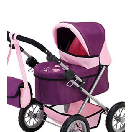
cena
cena
wynosiła:
wynosi:
zł968.53.
zł722.99.