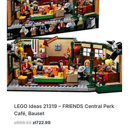
LEGO Ideas 21319 – FRIENDS Central Perk
Café, Bauset
Pierwotna
Aktualna
zł
968.53
zł
722.99