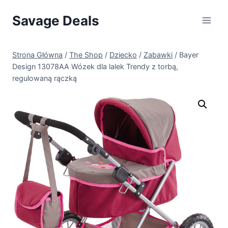
Przejdź
Savage Deals
do
treści
Strona Główna
/
The Shop
/
Dziecko
/
Zabawki
/
Bayer
Design 13078AA Wózek dla lalek Trendy z torbą,
regulowaną rączką