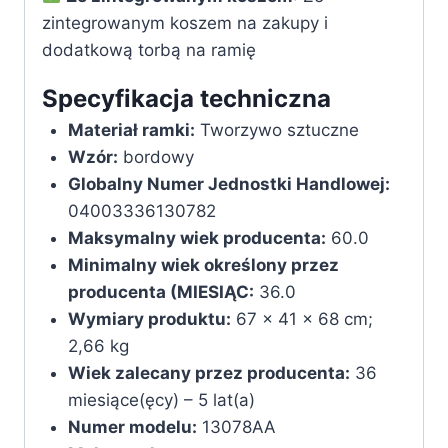
zintegrowanym koszem na zakupy i
dodatkową torbą na ramię
Specyfikacja techniczna
Materiał ramki:
‎Tworzywo sztuczne
Wzór:
‎bordowy
Globalny Numer Jednostki Handlowej:
‎04003336130782
Maksymalny wiek producenta:
‎60.0
Minimalny wiek określony przez
producenta (MIESIĄC:
‎36.0
Wymiary produktu:
‎67 x 41 x 68 cm;
2,66 kg
Wiek zalecany przez producenta:
‎36
miesiące(ęcy) – 5 lat(a)
Numer modelu:
‎13078AA