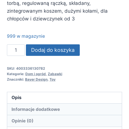
torbą, regulowaną rączką, składany,
zintegrowanym koszem, dużymi kołami, dla
chłopców i dziewczynek od 3
999 w magazynie
ilość
Dodaj do koszyka
Bayer
Design
SKU:
4003336130782
13078AA
Kategorie:
Dom i ogród
,
Zabawki
Wózek
Znaczniki:
Bayer Design
,
Toy
dla
lalek
Opis
Trendy
Informacje dodatkowe
z
torbą,
Opinie (0)
regulowaną