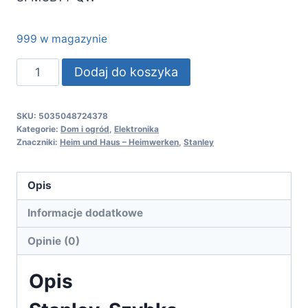
999 w magazynie
ilość
Dodaj do koszyka
Stanley,
Szybka
SKU:
5035048724378
ładowarka
Kategorie:
Dom i ogród
,
Elektronika
18V
Znaczniki:
Heim und Haus – Heimwerken
,
Stanley
4,0Ah,
SFMCB14-
Opis
QW
Informacje dodatkowe
Opinie (0)
Opis