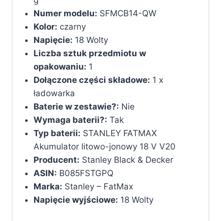
g
Numer modelu:
‎SFMCB14-QW
Kolor:
‎czarny
Napięcie:
‎18 Wolty
Liczba sztuk przedmiotu w
opakowaniu:
‎1
Dołączone części składowe:
‎1 x
ładowarka
Baterie w zestawie?:
‎Nie
Wymaga baterii?:
‎Tak
Typ baterii:
‎STANLEY FATMAX
Akumulator litowo-jonowy 18 V V20
Producent:
‎Stanley Black & Decker
ASIN:
‎B085FSTGPQ
Marka:
Stanley – FatMax
Napięcie wyjściowe:
18 Wolty