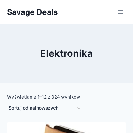
Przejdź
Savage Deals
do
treści
Elektronika
Posortowane
Wyświetlanie 1–12 z 324 wyników
według
najnowszych