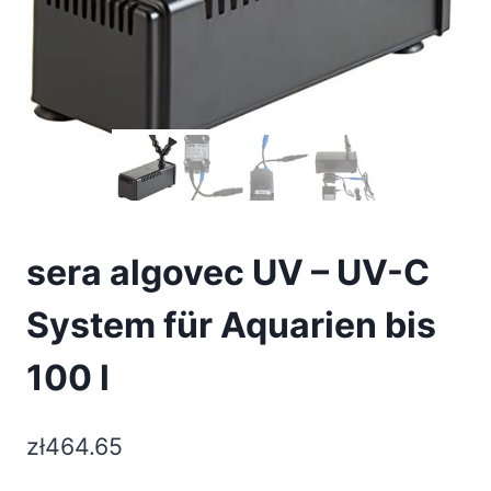
sera algovec UV – UV-C
System für Aquarien bis
100 l
zł
464.65