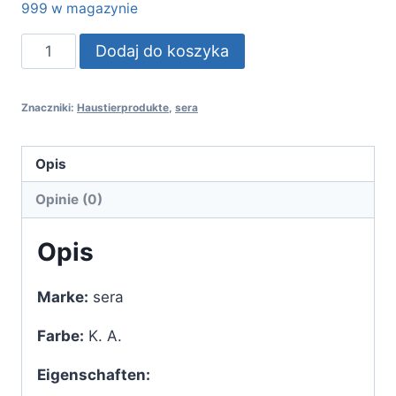
999 w magazynie
ilość
Dodaj do koszyka
sera
algovec
Znaczniki:
Haustierprodukte
,
sera
UV
-
UV-
Opis
C
Opinie (0)
System
für
Opis
Aquarien
bis
Marke:
sera
100
l
Farbe:
K. A.
Eigenschaften: