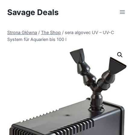
Przejdź
Savage Deals
do
treści
Strona Główna
/
The Shop
/
sera algovec UV – UV-C
System für Aquarien bis 100 l