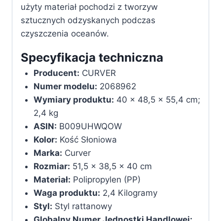
użyty materiał pochodzi z tworzyw
sztucznych odzyskanych podczas
czyszczenia oceanów.
Specyfikacja techniczna
Producent:
‎CURVER
Numer modelu:
‎2068962
Wymiary produktu:
‎40 x 48,5 x 55,4 cm;
2,4 kg
ASIN:
‎B009UHWQOW
Kolor:
Kość Słoniowa
Marka:
Curver
Rozmiar:
51,5 x 38,5 x 40 cm
Materiał:
Polipropylen (PP)
Waga produktu:
2,4 Kilogramy
Styl:
Styl rattanowy
Globalny Numer Jednostki Handlowej: