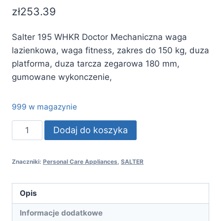
zł
253.39
Salter 195 WHKR Doctor Mechaniczna waga
lazienkowa, waga fitness, zakres do 150 kg, duza
platforma, duza tarcza zegarowa 180 mm,
gumowane wykonczenie,
999 w magazynie
ilość
Dodaj do koszyka
Salter
195
Znaczniki:
Personal Care Appliances
,
SALTER
WHKR
Doctor
Mechaniczna
Opis
waga
Informacje dodatkowe
lazienkowa,