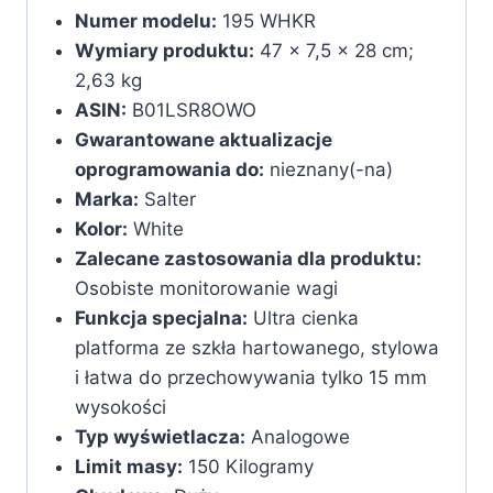
Numer modelu:
‎195 WHKR
Wymiary produktu:
‎47 x 7,5 x 28 cm;
2,63 kg
ASIN:
‎B01LSR8OWO
Gwarantowane aktualizacje
oprogramowania do:
‎nieznany(-na)
Marka:
Salter
Kolor:
White
Zalecane zastosowania dla produktu:
Osobiste monitorowanie wagi
Funkcja specjalna:
Ultra cienka
platforma ze szkła hartowanego, stylowa
i łatwa do przechowywania tylko 15 mm
wysokości
Typ wyświetlacza:
Analogowe
Limit masy:
150 Kilogramy