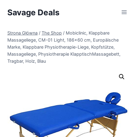
Przejdź
Savage Deals
do
treści
Strona Główna
/
The Shop
/
Mobiclinic, Klappbare
Massageliege, CM-01 Light, 186×60 cm, Europäische
Marke, Klappbare Physiotherapie-Liege, Kopfstütze,
Massageliege, Physiotherapie KlapptischMassagebett,
Tragbar, Holz, Blau