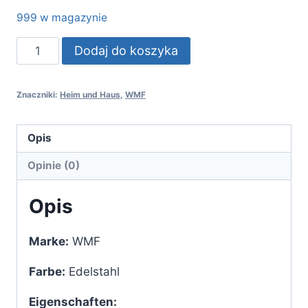
999 w magazynie
ilość
Dodaj do koszyka
WMF
Zitruspresse
Znaczniki:
Heim und Haus
,
WMF
Gourmet
aus
Cromargan
Opis
Edelstahl
Opinie (0)
rostfrei
Opis
Marke:
WMF
Farbe:
Edelstahl
Eigenschaften: