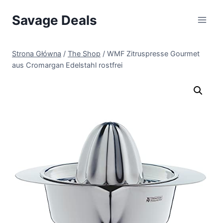
Przejdź
Savage Deals
do
treści
Strona Główna
/
The Shop
/
WMF Zitruspresse Gourmet
aus Cromargan Edelstahl rostfrei