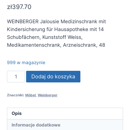
zł
397.70
WEINBERGER Jalousie Medizinschrank mit
Kindersicherung für Hausapotheke mit 14
Schubfächern, Kunststoff Weiss,
Medikamentenschrank, Arzneischrank, 48
999 w magazynie
ilość
Dodaj do koszyka
WEINBERGER
Jalousie
Znaczniki:
Möbel
,
Weinberger
Medizinschrank
mit
Kindersicherung
Opis
für
Informacje dodatkowe
Hausapothek