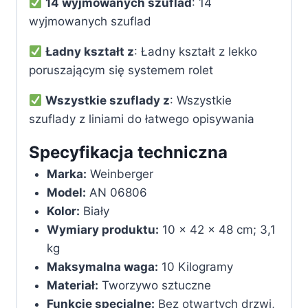
14 wyjmowanych szuflad
: 14
wyjmowanych szuflad
Ładny kształt z
: Ładny kształt z lekko
poruszającym się systemem rolet
Wszystkie szuflady z
: Wszystkie
szuflady z liniami do łatwego opisywania
Specyfikacja techniczna
Marka:
‎Weinberger
Model:
‎AN 06806
Kolor:
‎Biały
Wymiary produktu:
‎10 x 42 x 48 cm; 3,1
kg
Maksymalna waga:
‎10 Kilogramy
Materiał:
‎Tworzywo sztuczne
Funkcje specjalne:
‎Bez otwartych drzwi,