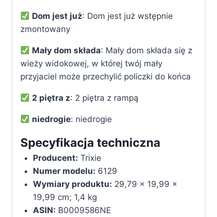
Dom jest już
: Dom jest już wstępnie
zmontowany
Mały dom składa
: Mały dom składa się z
wieży widokowej, w której twój mały
przyjaciel może przechylić policzki do końca
2 piętra z
: 2 piętra z rampą
niedrogie
: niedrogie
Specyfikacja techniczna
Producent:
‎Trixie
Numer modelu:
‎6129
Wymiary produktu:
‎29,79 x 19,99 x
19,99 cm; 1,4 kg
ASIN:
‎B0009586NE