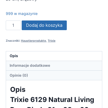
999 w magazynie
ilość
Dodaj do koszyka
Trixie
6129
Znaczniki:
Haustierprodukte
,
Trixie
Natural
Living
Dom
Opis
Bjork,
Informacje dodatkowe
31
×
Opinie (0)
28
Opis
×
29
Trixie 6129 Natural Living
cm,
Brązowy