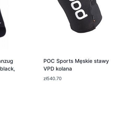
anzug
POC Sports Męskie stawy
black,
VPD kolana
zł
540.70