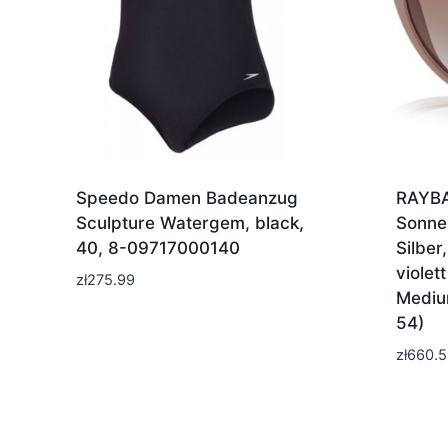
Speedo Damen Badeanzug
RAYBA
Sculpture Watergem, black,
Sonnen
40, 8-09717000140
Silber
violet
zł
275.99
Mediu
54)
zł
660.5