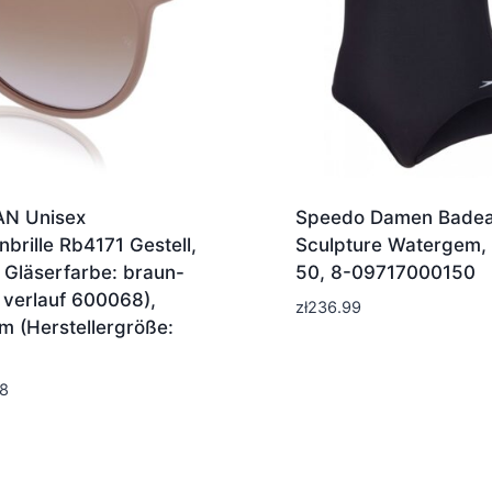
N Unisex
Speedo Damen Bade
brille Rb4171 Gestell,
Sculpture Watergem, 
, Gläserfarbe: braun-
50, 8-09717000150
t verlauf 600068),
zł
236.99
m (Herstellergröße:
8