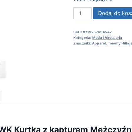
ilość
Dodaj do kos
Tommy
Hilfiger
SKU:
8719257654547
HOODY
Kategoria:
Moda i Akcesoria
LS
Znaczniki:
Apparel
,
Tommy Hilfig
HWK
Kurtka
z
kapturem
Mężczyźni
WK Kurtka z kapturem Mężczyźn