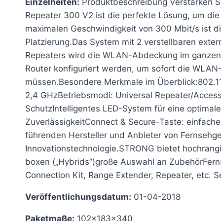
Einzelheiten:
Produktbeschreibung Verstärken 
Repeater 300 V2 ist die perfekte Lösung, um die
maximalen Geschwindigkeit von 300 Mbit/s ist 
Platzierung.Das System mit 2 verstellbaren exter
Repeaters wird die WLAN-Abdeckung im ganzen H
Router konfiguriert werden, um sofort die WLA
müssen.Besondere Merkmale im Überblick:802.11
2,4 GHzBetriebsmodi: Universal Repeater/Acce
SchutzIntelligentes LED-System für eine optimal
ZuverlässigkeitConnect & Secure-Taste: einfache
führenden Hersteller und Anbieter von Fernsehg
Innovationstechnologie.STRONG bietet hochrangige
boxen („Hybrids”)große Auswahl an ZubehörFerns
Connection Kit, Range Extender, Repeater, etc. Se
Veröffentlichungsdatum:
01-04-2018
Paketmaße:
102x183x340