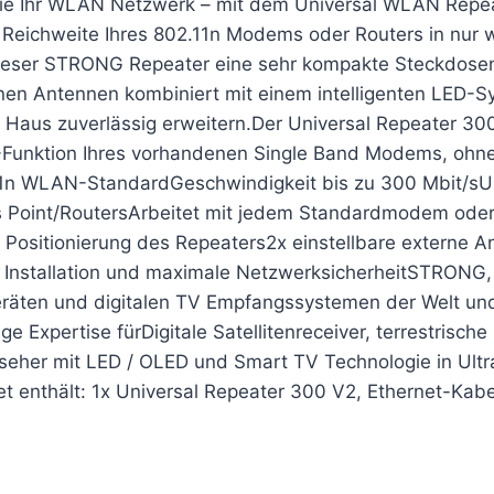
Sie Ihr WLAN Netzwerk – mit dem Universal WLAN Rep
 Reichweite Ihres 802.11n Modems oder Routers in nur w
dieser STRONG Repeater eine sehr kompakte Steckdose
nen Antennen kombiniert mit einem intelligenten LED-Sy
aus zuverlässig erweitern.Der Universal Repeater 300
N-Funktion Ihres vorhandenen Single Band Modems, oh
n WLAN-StandardGeschwindigkeit bis zu 300 Mbit/sUnt
ss Point/RoutersArbeitet mit jedem Standardmodem o
e Positionierung des Repeaters2x einstellbare externe
 Installation und maximale NetzwerksicherheitSTRONG, e
eräten und digitalen TV Empfangssystemen der Welt und
 Expertise fürDigitale Satellitenreceiver, terrestrisch
eher mit LED / OLED und Smart TV Technologie in Ultra
t enthält: 1x Universal Repeater 300 V2, Ethernet-Kabel