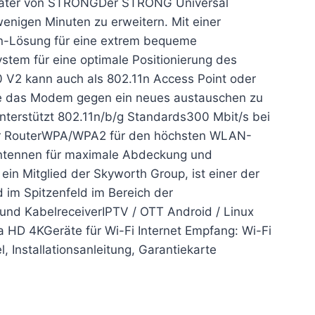
eater von STRONGDer STRONG Universal
enigen Minuten zu erweitern. Mit einer
n-Lösung für eine extrem bequeme
stem für eine optimale Positionierung des
 V2 kann auch als 802.11n Access Point oder
ne das Modem gegen ein neues austauschen zu
erstützt 802.11n/b/g Standards300 Mbit/s bei
der RouterWPA/WPA2 für den höchsten WLAN-
 Antennen für maximale Abdeckung und
in Mitglied der Skyworth Group, ist einer der
 im Spitzenfeld im Bereich der
e und KabelreceiverIPTV / OTT Android / Linux
 HD 4KGeräte für Wi-Fi Internet Empfang: Wi-Fi
, Installationsanleitung, Garantiekarte