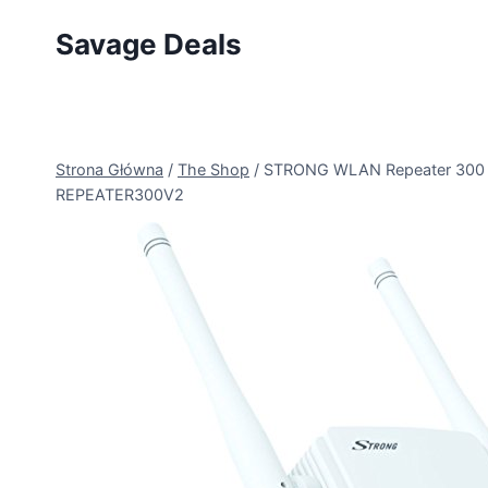
Przejdź
Savage Deals
do
treści
Strona Główna
/
The Shop
/
STRONG WLAN Repeater 300 V2,
REPEATER300V2