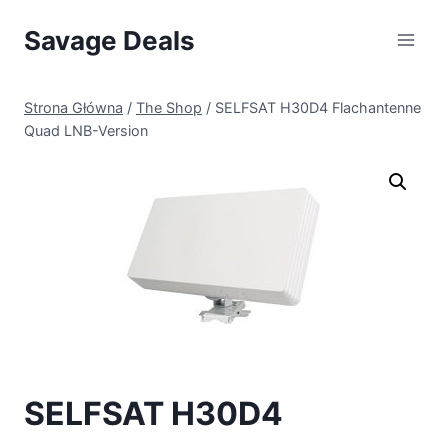
Przejdź
Savage Deals
do
treści
Strona Główna
/
The Shop
/
SELFSAT H30D4 Flachantenne
Quad LNB-Version
SELFSAT H30D4