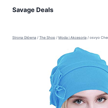
Przejdź
Savage Deals
do
treści
Strona Główna
/
The Shop
/
Moda i Akcesoria
/
osvyo Chem