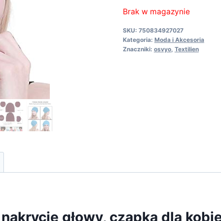
Brak w magazynie
SKU:
750834927027
Kategoria:
Moda i Akcesoria
Znaczniki:
osvyo
,
Textilien
akrycie głowy, czapka dla kobie