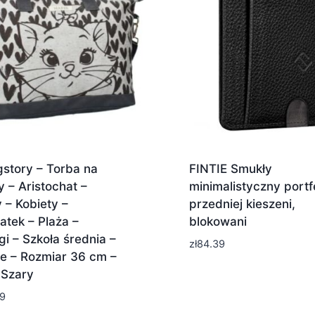
story – Torba na
FINTIE Smukły
 – Aristochat –
minimalistyczny portf
 – Kobiety –
przedniej kieszeni,
atek – Plaża –
blokowani
i – Szkoła średnia –
zł
84.39
ge – Rozmiar 36 cm –
 Szary
9