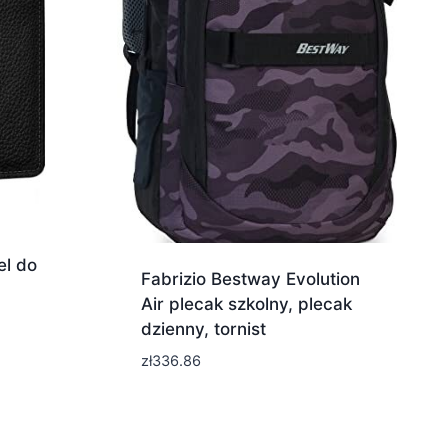
el do
Fabrizio Bestway Evolution
Air plecak szkolny, plecak
dzienny, tornist
zł
336.86