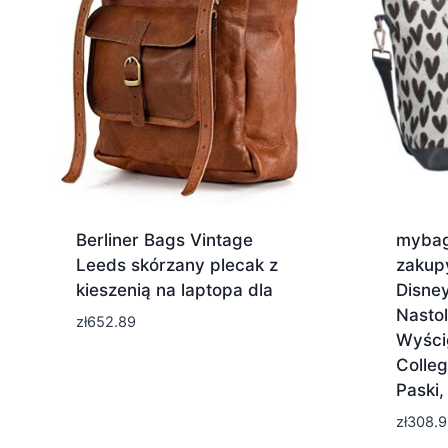
Berliner Bags Vintage
mybag
Leeds skórzany plecak z
zakupy
kieszenią na laptopa dla
Disney
Nastol
zł
652.89
Wyścig
Colle
Paski,
zł
308.9