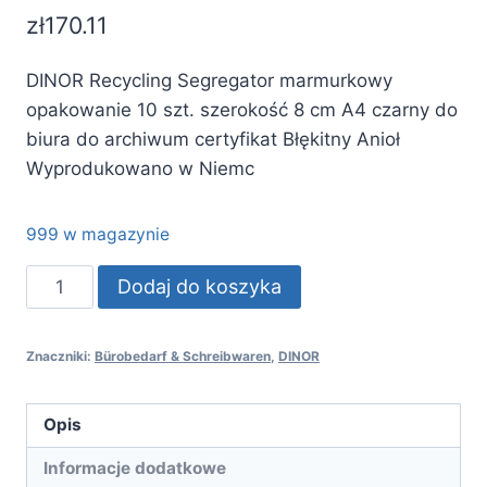
zł
170.11
DINOR Recycling Segregator marmurkowy
opakowanie 10 szt. szerokość 8 cm A4 czarny do
biura do archiwum certyfikat Błękitny Anioł
Wyprodukowano w Niemc
999 w magazynie
ilość
Dodaj do koszyka
DINOR
Recycling
Znaczniki:
Bürobedarf & Schreibwaren
,
DINOR
Segregator
marmurkowy
opakowanie
Opis
10
Informacje dodatkowe
szt.