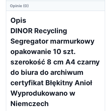
szerokość
Opinie (0)
8
Opis
c
DINOR Recycling
Segregator marmurkowy
opakowanie 10 szt.
szerokość 8 cm A4 czarny
do biura do archiwum
certyfikat Błękitny Anioł
Wyprodukowano w
Niemczech