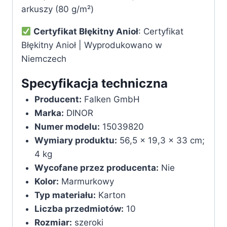
arkuszy (80 g/m²)
Certyfikat Błękitny Anioł
: Certyfikat
Błękitny Anioł | Wyprodukowano w
Niemczech
Specyfikacja techniczna
Producent:
‎Falken GmbH
Marka:
‎DINOR
Numer modelu:
‎15039820
Wymiary produktu:
‎56,5 x 19,3 x 33 cm;
4 kg
Wycofane przez producenta:
‎Nie
Kolor:
‎Marmurkowy
Typ materiału:
‎Karton
Liczba przedmiotów:
‎10
Rozmiar:
‎szeroki