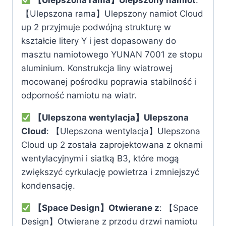
【Ulepszona rama】Ulepszony namiot
:
【Ulepszona rama】Ulepszony namiot Cloud
up 2 przyjmuje podwójną strukturę w
kształcie litery Y i jest dopasowany do
masztu namiotowego YUNAN 7001 ze stopu
aluminium. Konstrukcja liny wiatrowej
mocowanej pośrodku poprawia stabilność i
odporność namiotu na wiatr.
【Ulepszona wentylacja】Ulepszona
Cloud
: 【Ulepszona wentylacja】Ulepszona
Cloud up 2 została zaprojektowana z oknami
wentylacyjnymi i siatką B3, które mogą
zwiększyć cyrkulację powietrza i zmniejszyć
kondensację.
【Space Design】Otwierane z
: 【Space
Design】Otwierane z przodu drzwi namiotu