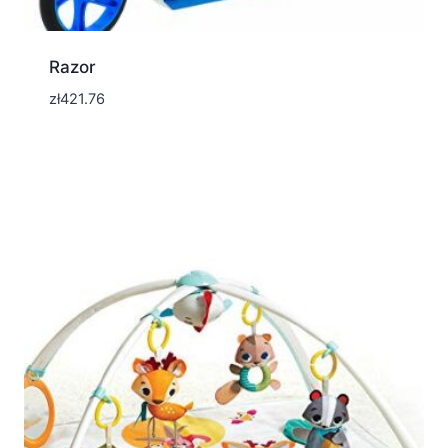
Razor
zł
421.76