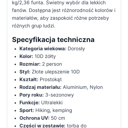
kg/2,36 funta. Świetny wybór dla lekkich
fanów. Dostępna jest różnorodność kolorów i
materiałów, aby zaspokoić różne potrzeby
różnych grup ludzi.
Specyfikacja techniczna
Kategoria wiekowa:
‎Dorosły
Kolor:
‎10D żółty
Rozmiar:
‎2 person
Styl:
‎Złote ulepszenie 10D
Kształt:
‎Prostokąt
Rodzaj materiału:
‎Aluminium, Nylon
Pory roku:
‎3-sezonowy
Funkcje:
‎Ultralekki
Sport:
‎Hiking, kemping
Ochrona UV:
‎50 cm
Części w zestawie:
‎torba do