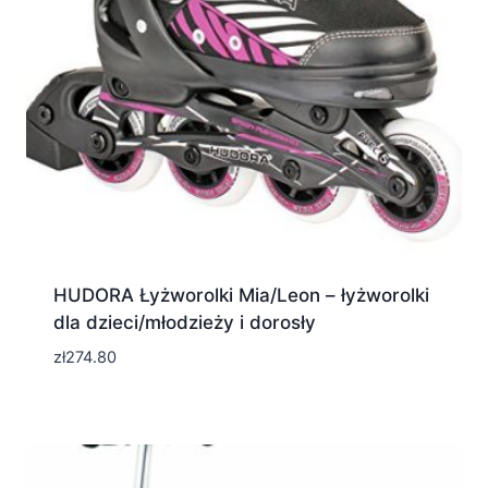
HUDORA Łyżworolki Mia/Leon – łyżworolki
dla dzieci/młodzieży i dorosły
zł
274.80