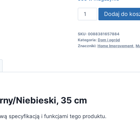
ilość
Dodaj do kos
Makita
Piła
SKU:
0088381657884
Łańcuchowa,
Kategoria:
Dom i ogród
Czarny/Niebieski,
Znaczniki:
Home Improvement
,
Ma
35
cm
rny/Niebieski, 35 cm
wą specyfikacją i funkcjami tego produktu.