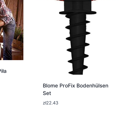
iła
Blome ProFix Bodenhülsen
Set
zł
22.43