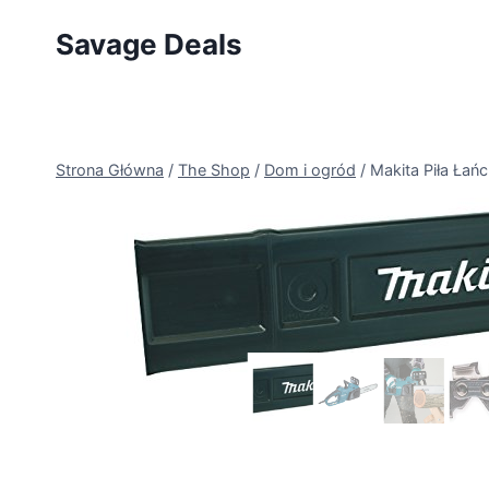
Przejdź
Savage Deals
do
treści
Strona Główna
/
The Shop
/
Dom i ogród
/
Makita Piła Łań