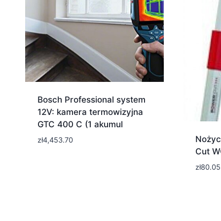
Bosch Professional system
12V: kamera termowizyjna
GTC 400 C (1 akumul
Nożyc
zł
4,453.70
Cut W
zł
80.05