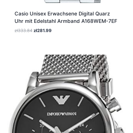
Casio Unisex Erwachsene Digital Quarz
Uhr mit Edelstahl Armband A168WEM-7EF
Pierwotna
Aktualna
zł
333.84
zł
281.99
cena
cena
wynosiła:
wynosi:
zł333.84.
zł281.99.