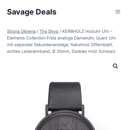
Przejdź
Savage Deals
do
treści
Strona Główna
/
The Shop
/
KERBHOLZ Holzuhr Uhr –
Elements Collection Frida analoge Damenuhr, Quarz Uhr
mit seperater Sekundenanzeige, Naturholz Ziffernblatt,
echtes Lederarmband, Ø 35mm, Dunkles Holz Schwarz