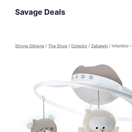
Przejdź
Savage Deals
do
treści
Strona Główna
/
The Shop
/
Dziecko
/
Zabawki
/
Infantino