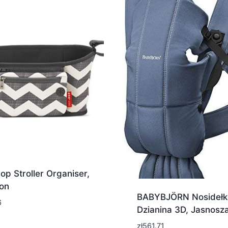
op Stroller Organiser,
on
BABYBJÖRN Nosidełko
6
Dzianina 3D, Jasnosz
zł
561.71