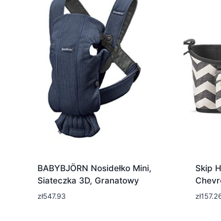
BABYBJÖRN Nosidełko Mini,
Skip H
Siateczka 3D, Granatowy
Chevr
zł
547.93
zł
157.2