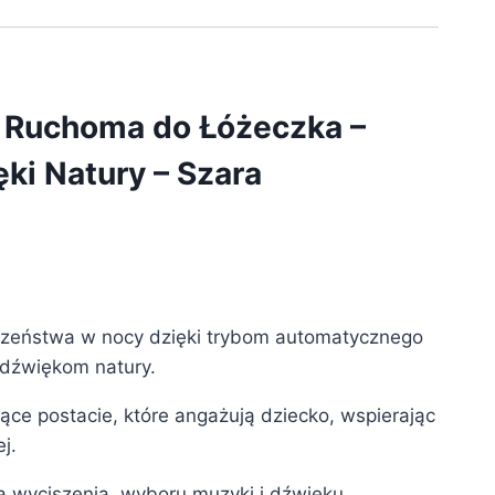
a Ruchoma do Łóżeczka –
ęki Natury – Szara
czeństwa w nocy dzięki trybom automatycznego
 dźwiękom natury.
ce postacie, które angażują dziecko, wspierając
j.
 wyciszenia, wyboru muzyki i dźwięku,