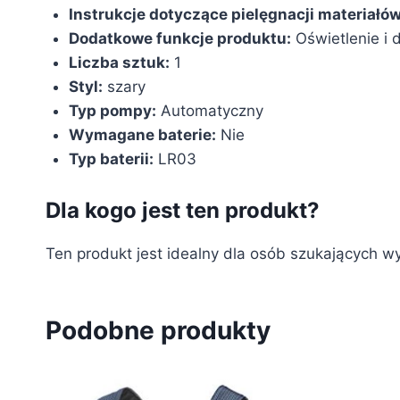
Instrukcje dotyczące pielęgnacji materiałów
Dodatkowe funkcje produktu:
‎Oświetlenie i 
Liczba sztuk:
‎1
Styl:
‎szary
Typ pompy:
‎Automatyczny
Wymagane baterie:
‎Nie
Typ baterii:
‎LR03
Dla kogo jest ten produkt?
Ten produkt jest idealny dla osób szukających w
Podobne produkty