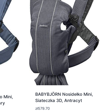
BABYBJÖRN Nosidełko Mini,
 Mini,
Siateczka 3D, Antracyt
ary
zł
579.70