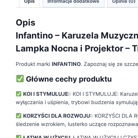
Opis
Informacje dodatkowe
Opinie (0)
Opis
Infantino – Karuzela Muzycz
Lampka Nocna i Projektor – T
Produkt marki
INFANTINO
. Zapoznaj się ze szcz
Główne cechy produktu
KOI I STYMULUJE:
: KOI I STYMULUJE: Karuze
wyłączania i uśpienia, trybowi budzenia symuluj
KORZYŚCI DLA ROZWOJU:
: KORZYŚCI DLA RO
śledzenie wzrokiem, lusterko uczące rozpoznawan
ŁATWA W UŻYCIU
: ŁATWA W UŻYCIU I CZYSZC