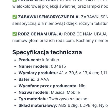
wielokolorowej projekcji świetlnej oraz lampki n
ZABAWKI SENSORYCZNE DLA
: ZABAWKI SEN
sensoryczną dla niemowląt dzięki różnym tekstu
RODZICE NAM UFAJĄ
: RODZICE NAM UFAJĄ – 
niemowlętom oraz ich rodzicom. Kochamy niemowlę
Specyfikacja techniczna
Producent:
‎Infantino
Numer modelu:
‎004915
Wymiary produktu:
‎41 x 30,5 x 13,4 cm; 1,11
Baterie::
‎3 AAA
Wycofane przez producenta:
‎Nie
Nazwa modelu:
‎Musical Mobile
Typ materiału:
‎Tworzywo sztuczne
Skład materiałowy:
‎ABS 628g, LDPE 4g, Nylo