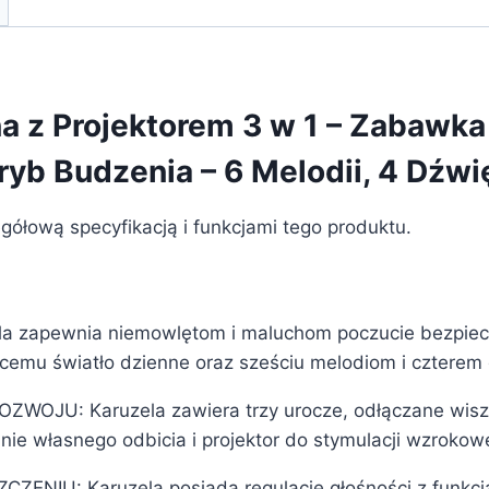
Ruchoma
do
na z Projektorem 3 w 1 – Zabawk
ryb Budzenia – 6 Melodii, 4 Dźwi
egółową specyfikacją i funkcjami tego produktu.
la zapewnia niemowlętom i maluchom poczucie bezpie
ącemu światło dzienne oraz sześciu melodiom i czterem
ZWOJU: Karuzela zawiera trzy urocze, odłączane wiszą
ie własnego odbicia i projektor do stymulacji wzrokowe
ZENIU: Karuzela posiada regulację głośności z funkcją