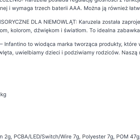
ocnej i wymaga trzech baterii AAA. Można ją również łat
SORYCZNE DLA NIEMOWLĄT: Karuzela została zaprojek
rom, kolorom, dźwiękom i światłom. To idealna zabawk
Infantino to wiodąca marka tworząca produkty, które w
ta, uwielbiamy dzieci i podziwiamy rodziców. Naszą mis
 kg
n 2g, PCBA/LED/Switch/Wire 7g, Polyester 7g, POM 47g,