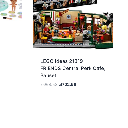
LEGO Ideas 21319 –
FRIENDS Central Perk Café,
Bauset
Pierwotna
Aktualna
zł
968.53
zł
722.99
cena
cena
wynosiła:
wynosi:
zł968.53.
zł722.99.