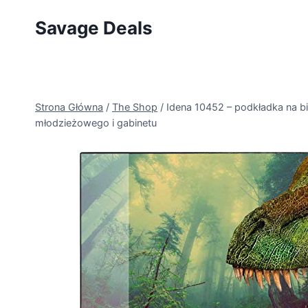
Przejdź
Savage Deals
do
treści
Strona Główna
/
The Shop
/
Idena 10452 – podkładka na bi
młodzieżowego i gabinetu