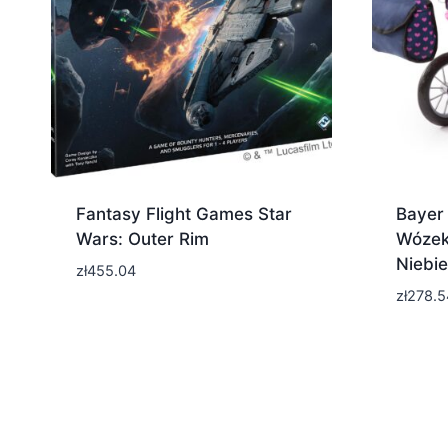
Fantasy Flight Games Star
Bayer 
Wars: Outer Rim
Wózek 
Niebie
zł
455.04
zł
278.5