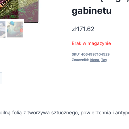
gabinetu
zł
171.62
Brak w magazynie
SKU:
4064997104529
Znaczniki:
Idena
,
Toy
abilną folią z tworzywa sztucznego, powierzchnia i anty