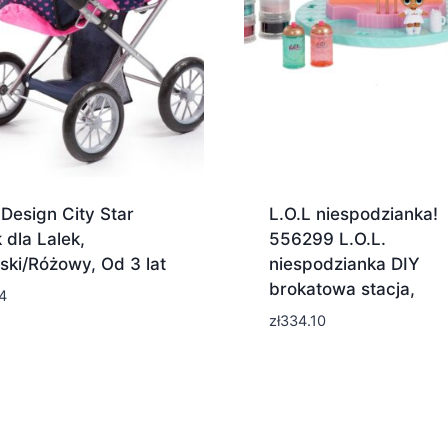
Design City Star
L.O.L niespodzianka!
dla Lalek,
556299 L.O.L.
ski/Różowy, Od 3 lat
niespodzianka DIY
brokatowa stacja,
4
zł
334.10