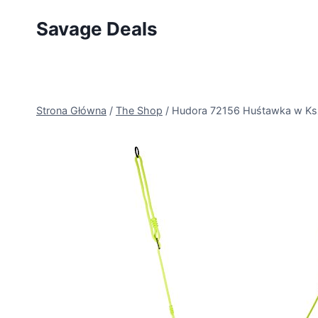
Przejdź
Savage Deals
do
treści
Strona Główna
/
The Shop
/
Hudora 72156 Huśtawka w Kszt