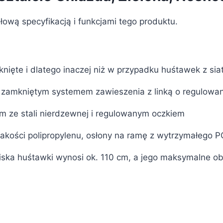
łową specyfikacją i funkcjami tego produktu.
mknięte i dlatego inaczej niż w przypadku huśtawek z sia
 zamkniętym systemem zawieszenia z linką o regulowa
iem ze stali nierdzewnej i regulowanym oczkiem
jakości polipropylenu, osłony na ramę z wytrzymałego 
ziska huśtawki wynosi ok. 110 cm, a jego maksymalne ob