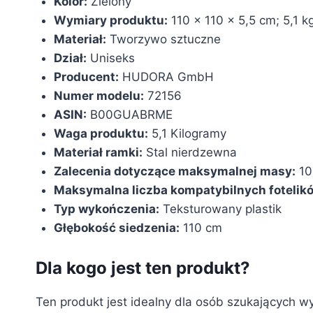
Kolor:
‎Zielony
Wymiary produktu:
‎110 x 110 x 5,5 cm; 5,1 k
Materiał:
‎Tworzywo sztuczne
Dział:
‎Uniseks
Producent:
‎HUDORA GmbH
Numer modelu:
‎72156
ASIN:
‎B00GUABRME
Waga produktu:
5,1 Kilogramy
Materiał ramki:
Stal nierdzewna
Zalecenia dotyczące maksymalnej masy:
10
Maksymalna liczba kompatybilnych fotelik
Typ wykończenia:
Teksturowany plastik
Głębokość siedzenia:
110 cm
Dla kogo jest ten produkt?
Ten produkt jest idealny dla osób szukających w