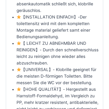
für
absenkautomatik schließt sich, klobrille
die
geräuschlos.
Meiste
【INSTALLATION EINFACH】-Der
Toilette,
toilettensitz wird mit dem kompletten
Belastbarkeit
Montage material geliefert samt einer
von
Bedienungsanleitung.
150kg,
【 LEICHT ZU ABNEHMBAR UND
Weiß
REINIGEN】- Durch den schnellverschluss
leicht zu reinigen ohne wieder alles
abzuschrauben.
【UNIVERSAL】- Klobrille geeignet für
die meisten D-förmigen Toiletten. Bitte
messen Sie die WC vor der bestellung.
【HOHE QUALITÄT】- Hergestellt aus
Harnstoff-Formaldehyd, im Vergleich zu
PP, mehr kratzer resistent, antibakterielle,