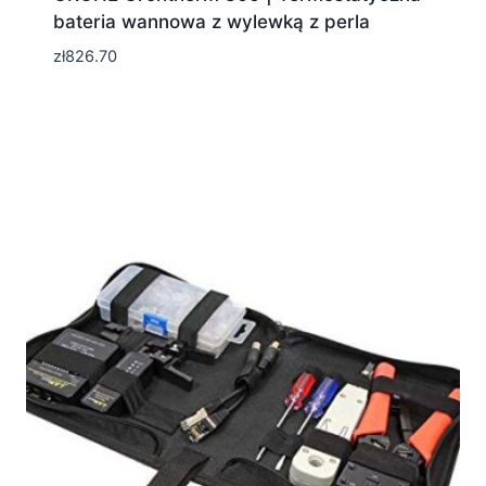
bateria wannowa z wylewką z perla
zł
826.70