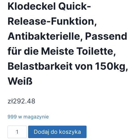
Klodeckel Quick-
Release-Funktion,
Antibakterielle, Passend
für die Meiste Toilette,
Belastbarkeit von 150kg,
Weiß
zł
292.48
999 w magazynie
ilość
Dodaj do koszyka
GRIFEMA