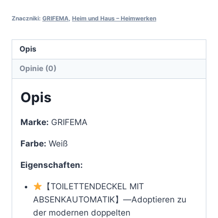
WC
Znaczniki:
GRIFEMA
,
Heim und Haus – Heimwerken
Sitz
mit
Absenkautomatik-
Opis
D
Opinie (0)
Toilettendeckel
Einfache
Opis
Montage
und
Marke:
GRIFEMA
Sauber,
Klodeckel
Farbe:
Weiß
Quick-
Eigenschaften:
Release-
Funktion,
【TOILETTENDECKEL MIT
Antibakterielle,
ABSENKAUTOMATIK】—Adoptieren zu
Passend
der ​modernen doppelten