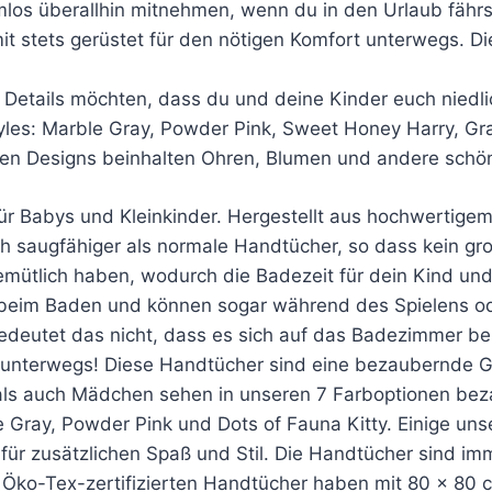
mlos überallhin mitnehmen, wenn du in den Urlaub fä
it stets gerüstet für den nötigen Komfort unterwegs. 
e Details möchten, dass du und deine Kinder euch niedli
les: Marble Gray, Powder Pink, Sweet Honey Harry, Gr
ichen Designs beinhalten Ohren, Blumen und andere schö
r Babys und Kleinkinder. Hergestellt aus hochwertigem
ch saugfähiger als normale Handtücher, so dass kein gro
tlich haben, wodurch die Badezeit für dein Kind und 
 beim Baden und können sogar während des Spielens o
 bedeutet das nicht, dass es sich auf das Badezimmer 
nterwegs! Diese Handtücher sind eine bezaubernde Gesc
als auch Mädchen sehen in unseren 7 Farboptionen be
Gray, Powder Pink und Dots of Fauna Kitty. Einige uns
für zusätzlichen Spaß und Stil. Die Handtücher sind im
 Öko-Tex-zertifizierten Handtücher haben mit 80 x 80 c