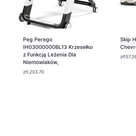
Peg Perego
Skip H
IH03000000BL13 Krzesełko
Chevr
z Funkcją Leżenia Dla
zł
157.2
Niemowlaków,
zł
1,203.70