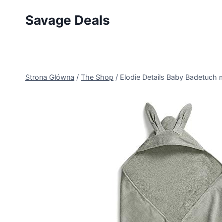
Przejdź
Savage Deals
do
treści
Strona Główna
/
The Shop
/
Elodie Details Baby Badetuch