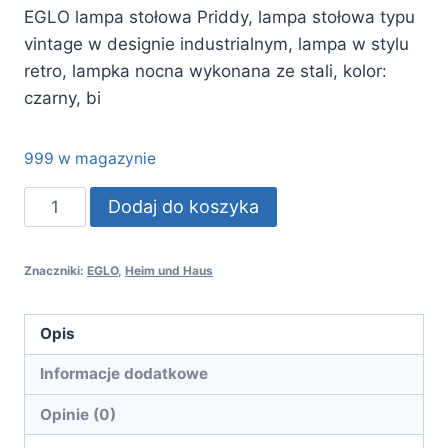
EGLO lampa stołowa Priddy, lampa stołowa typu
vintage w designie industrialnym, lampa w stylu
retro, lampka nocna wykonana ze stali, kolor:
czarny, bi
999 w magazynie
ilość
Dodaj do koszyka
EGLO
lampa
Znaczniki:
EGLO
,
Heim und Haus
stołowa
Priddy,
lampa
Opis
stołowa
Informacje dodatkowe
typu
vintage
Opinie (0)
w