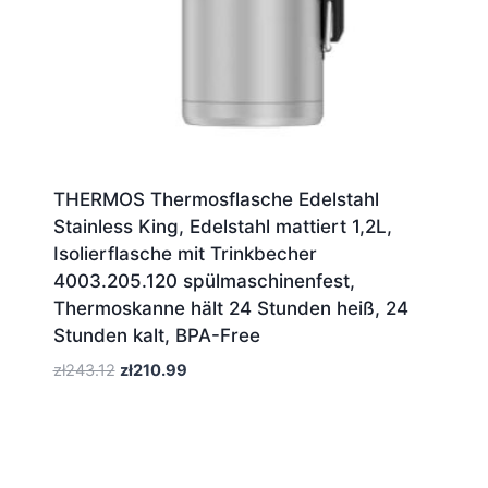
THERMOS Thermosflasche Edelstahl
Stainless King, Edelstahl mattiert 1,2L,
Isolierflasche mit Trinkbecher
4003.205.120 spülmaschinenfest,
Thermoskanne hält 24 Stunden heiß, 24
Stunden kalt, BPA-Free
Pierwotna
Aktualna
zł
243.12
zł
210.99
cena
cena
wynosiła:
wynosi:
zł243.12.
zł210.99.