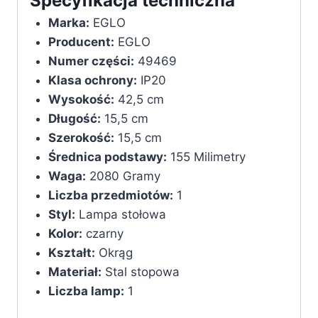
Specyfikacja techniczna
Marka:
‎EGLO
Producent:
‎EGLO
Numer części:
‎49469
Klasa ochrony:
‎IP20
Wysokość:
‎42,5 cm
Długość:
‎15,5 cm
Szerokość:
‎15,5 cm
Średnica podstawy:
‎155 Milimetry
Waga:
‎2080 Gramy
Liczba przedmiotów:
‎1
Styl:
‎Lampa stołowa
Kolor:
‎czarny
Kształt:
‎Okrąg
Materiał:
‎Stal stopowa
Liczba lamp:
‎1