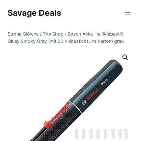
Przejdź
Savage Deals
do
treści
Strona Główna
/
The Shop
/
Bosch Akku Heißklebestift
Gluey Smoky Grey (mit 20 Klebesticks, im Karton) grau