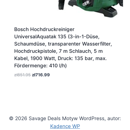
Bosch Hochdruckreiniger
UniversalAquatak 135 (3-in-1-Düse,
Schaumdüse, transparenter Wasserfilter,
Hochdruckpistole, 7 m Schlauch, 5 m
Kabel, 1900 Watt, Druck: 135 bar, max.
Fördermenge: 410 l/h)
Pierwotna
Aktualna
zł
851.95
zł
716.99
cena
cena
wynosiła:
wynosi:
zł851.95.
zł716.99.
© 2026 Savage Deals Motyw WordPress, autor:
Kadence WP