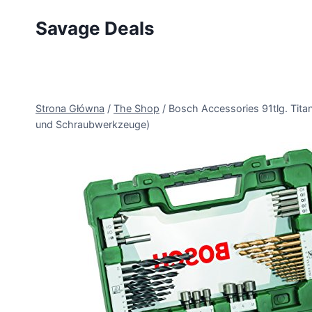
Przejdź
Savage Deals
do
treści
Strona Główna
/
The Shop
/
Bosch Accessories 91tlg. Tita
und Schraubwerkzeuge)