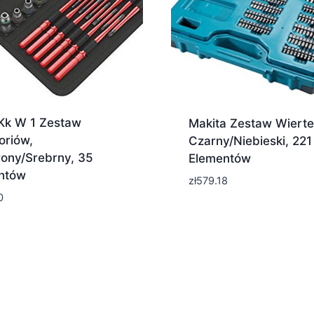
Kk W 1 Zestaw
Makita Zestaw Wierteł
oriów,
Czarny/Niebieski, 221
ony/Srebrny, 35
Elementów
ntów
zł
579.18
0