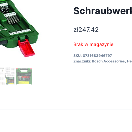
Schraubwer
zł
247.42
Brak w magazynie
SKU:
0731683946797
Znaczniki:
Bosch Accessories
,
He