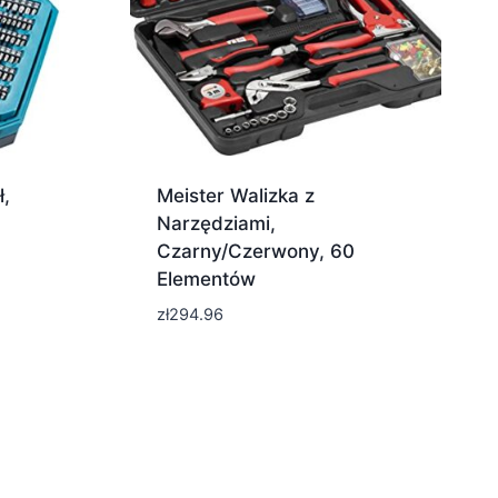
,
Meister Walizka z
Narzędziami,
Czarny/Czerwony, 60
Elementów
zł
294.96