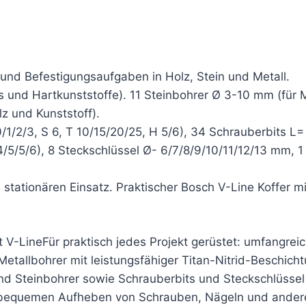
 und Befestigungsaufgaben in Holz, Stein und Metall.
as und Hartkunststoffe). 11 Steinbohrer Ø 3-10 mm (für 
z und Kunststoff).
1/2/3, S 6, T 10/15/20/25, H 5/6), 34 Schrauberbits L=
/5/5/6), 8 Steckschlüssel Ø- 6/7/8/9/10/11/12/13 mm, 1 
tationären Einsatz. Praktischer Bosch V-Line Koffer mi
t V-LineFür praktisch jedes Projekt gerüstet: umfangre
Metallbohrer mit leistungsfähiger Titan-Nitrid-Beschich
 Steinbohrer sowie Schrauberbits und Steckschlüssel 
bequemen Aufheben von Schrauben, Nägeln und andere