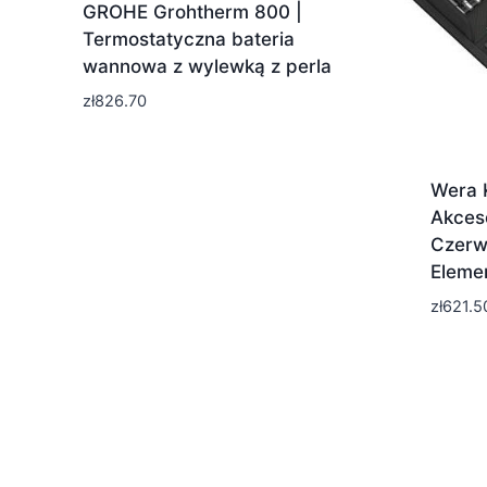
GROHE Grohtherm 800 |
Termostatyczna bateria
wannowa z wylewką z perla
zł
826.70
Wera 
Akces
Czerw
Eleme
zł
621.5