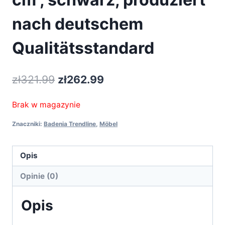
nach deutschem
Qualitätsstandard
Pierwotna
Aktualna
zł
321.99
zł
262.99
cena
cena
Brak w magazynie
wynosiła:
wynosi:
Znaczniki:
Badenia Trendline
,
Möbel
zł321.99.
zł262.99.
Opis
Opinie (0)
Opis