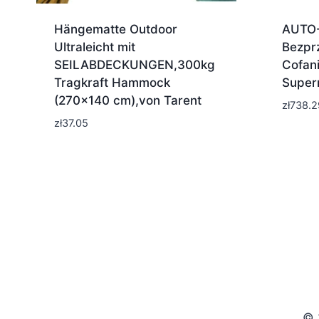
Hängematte Outdoor
AUTO-
Ultraleicht mit
Bezpr
SEILABDECKUNGEN,300kg
Cofani
Tragkraft Hammock
Super
(270×140 cm),von Tarent
zł
738.2
zł
37.05
© 