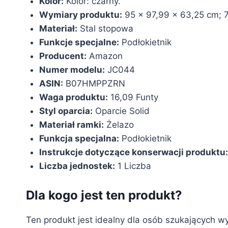
Kolor:
‎Kolor: czarny.
Wymiary produktu:
‎95 x 97,99 x 63,25 cm; 7
Materiał:
‎Stal stopowa
Funkcje specjalne:
‎Podłokietnik
Producent:
‎Amazon
Numer modelu:
‎JC044
ASIN:
‎B07HMPPZRN
Waga produktu:
16,09 Funty
Styl oparcia:
Oparcie Solid
Materiał ramki:
Żelazo
Funkcja specjalna:
Podłokietnik
Instrukcje dotyczące konserwacji produktu:
Liczba jednostek:
1 Liczba
Dla kogo jest ten produkt?
Ten produkt jest idealny dla osób szukających w