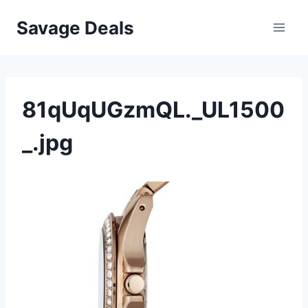
Przejdź
Savage Deals
do
treści
81qUqUGzmQL._UL1500
_.jpg