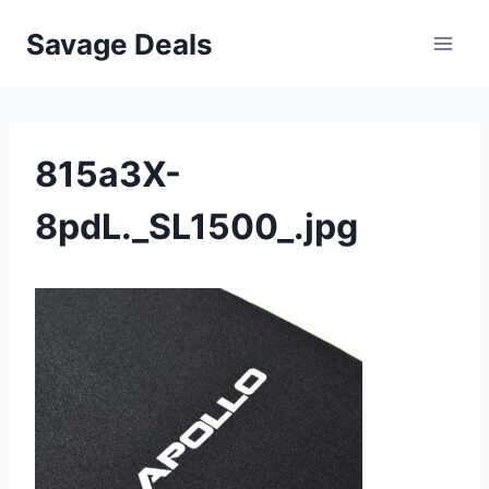
Przejdź
Savage Deals
do
treści
815a3X-
8pdL._SL1500_.jpg