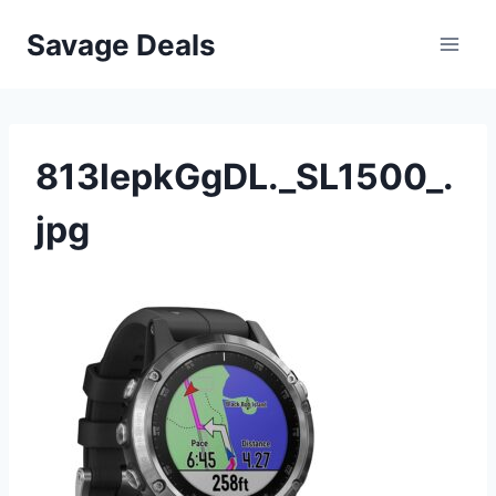
Przejdź
Savage Deals
do
treści
813lepkGgDL._SL1500_.
jpg