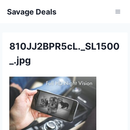
Przejdź
Savage Deals
do
treści
810JJ2BPR5cL._SL1500
_.jpg