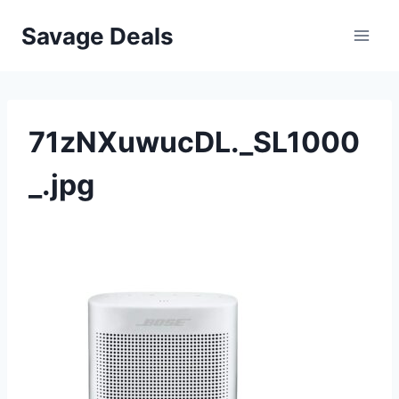
Przejdź
Savage Deals
do
treści
71zNXuwucDL._SL1000
_.jpg