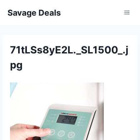
Przejdź
Savage Deals
do
treści
71tLSs8yE2L._SL1500_.j
pg