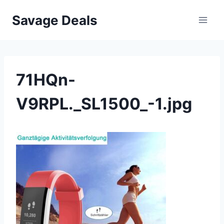
Przejdź
Savage Deals
do
treści
71HQn-
V9RPL._SL1500_-1.jpg