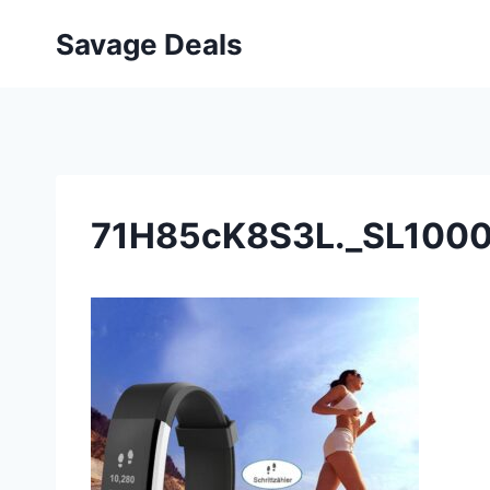
Przejdź
Savage Deals
do
treści
71H85cK8S3L._SL1000