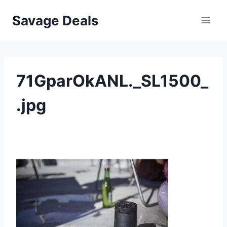
Przejdź
Savage Deals
do
treści
71GparOkANL._SL1500_
.jpg