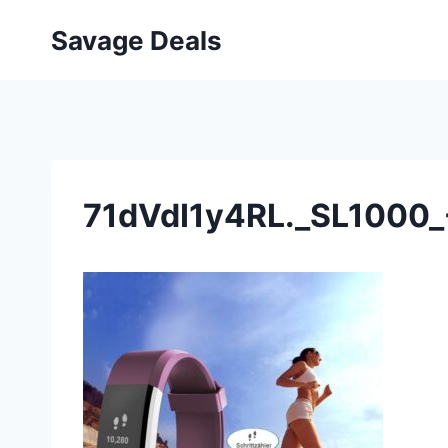
Przejdź
Savage Deals
do
treści
71dVdI1y4RL._SL1000_-