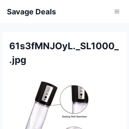
Przejdź
Savage Deals
do
treści
61s3fMNJOyL._SL1000_
.jpg