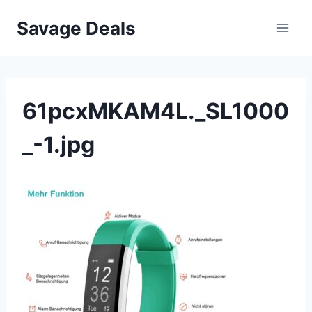
Przejdź
Savage Deals
do
treści
61pcxMKAM4L._SL1000
_-1.jpg