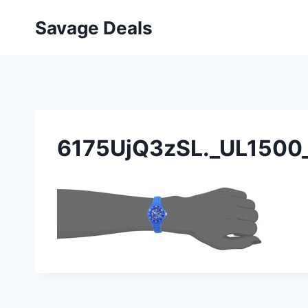
Przejdź
Savage Deals
do
treści
6175UjQ3zSL._UL1500_