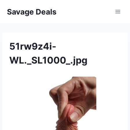
Przejdź
Savage Deals
do
treści
51rw9z4i-
WL._SL1000_.jpg