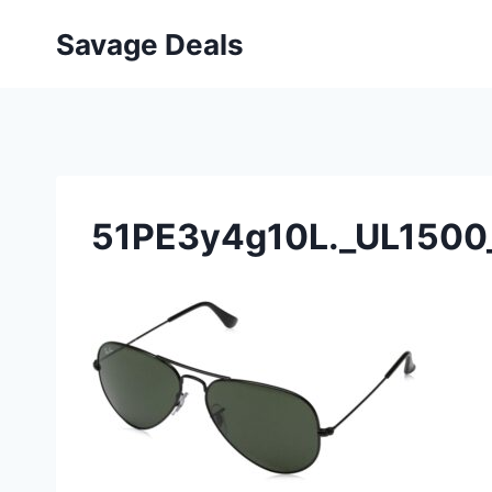
Przejdź
Savage Deals
do
treści
51PE3y4g10L._UL1500_