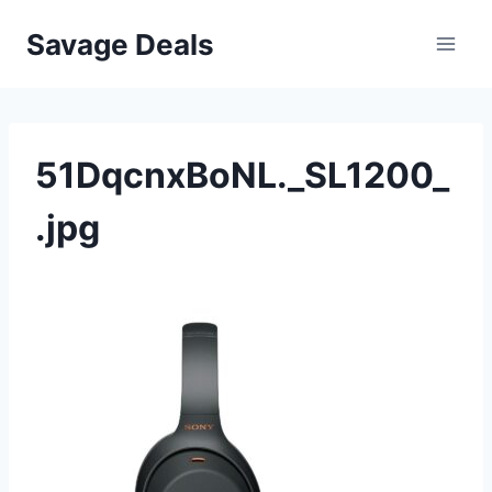
Przejdź
Savage Deals
do
treści
51DqcnxBoNL._SL1200_
.jpg