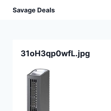
Przejdź
Savage Deals
do
treści
31oH3qp0wfL.jpg